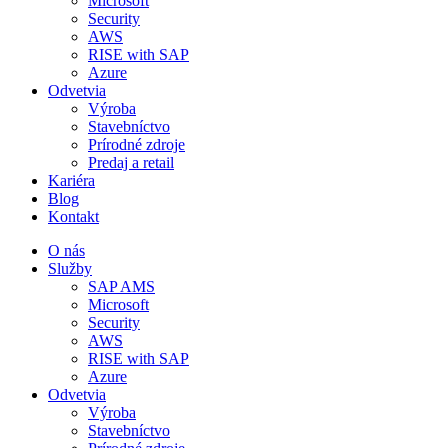
Microsoft
Security
AWS
RISE with SAP
Azure
Odvetvia
Výroba
Stavebníctvo
Prírodné zdroje
Predaj a retail
Kariéra
Blog
Kontakt
O nás
Služby
SAP AMS
Microsoft
Security
AWS
RISE with SAP
Azure
Odvetvia
Výroba
Stavebníctvo