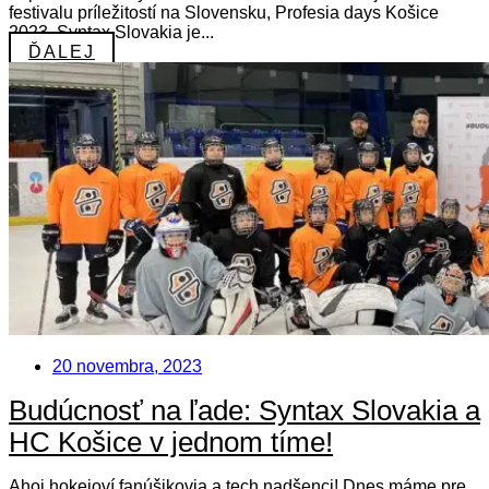
festivalu príležitostí na Slovensku, Profesia days Košice
2023. Syntax Slovakia je...
ĎALEJ
20 novembra, 2023
Budúcnosť na ľade: Syntax Slovakia a
HC Košice v jednom tíme!
Ahoj hokejoví fanúšikovia a tech nadšenci! Dnes máme pre