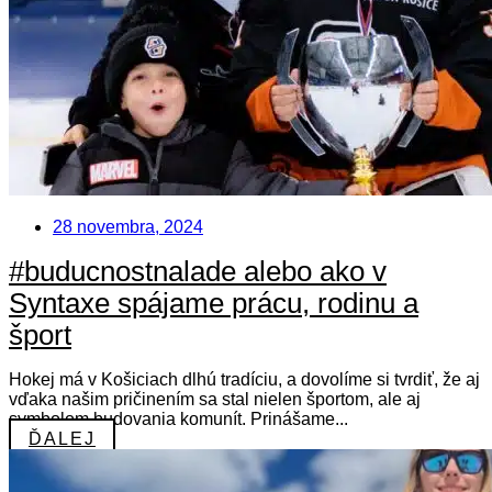
28 novembra, 2024
#buducnostnalade alebo ako v
Syntaxe spájame prácu, rodinu a
šport
Hokej má v Košiciach dlhú tradíciu, a dovolíme si tvrdiť, že aj
vďaka našim pričinením sa stal nielen športom, ale aj
symbolom budovania komunít. Prinášame...
ĎALEJ