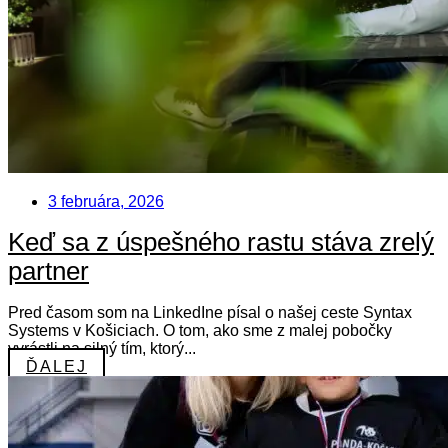
3 februára, 2026
Keď sa z úspešného rastu stáva zrelý
partner
Pred časom som na LinkedIne písal o našej ceste Syntax
Systems v Košiciach. O tom, ako sme z malej pobočky
vyrástli na silný tím, ktorý...
ĎALEJ