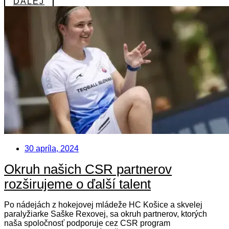
ĎALEJ
30 apríla, 2024
Okruh našich CSR partnerov
rozširujeme o ďalší talent
Po nádejách z hokejovej mládeže HC Košice a skvelej
paralyžiarke Saške Rexovej, sa okruh partnerov, ktorých
naša spoločnosť podporuje cez CSR program