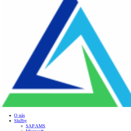
O nás
Služby
SAP AMS