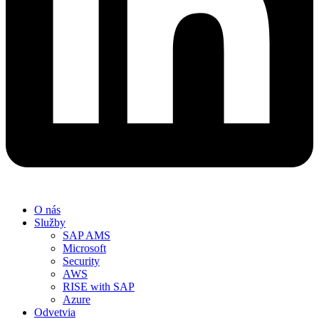
O nás
Služby
SAP AMS
Microsoft
Security
AWS
RISE with SAP
Azure
Odvetvia