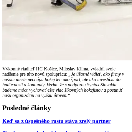
Výkonný riaditeľ HC Košice, Miloslav Klíma, vyjadril svoje
nadšenie pre túto novú spoluprácu:
„Je úžasné vidieť, ako firmy v
našom meste nechápu hokej len ako šport, ale ako investíciu do
budúcnosti a komunity. Verím, že s podporou Syntax Slovakia
budeme môcť vychovať ešte viac šikovných hokejistov a posunúť
našu organizáciu na vyššiu úroveň.“
Posledné články
Keď sa z úspešného rastu stáva zrelý partner