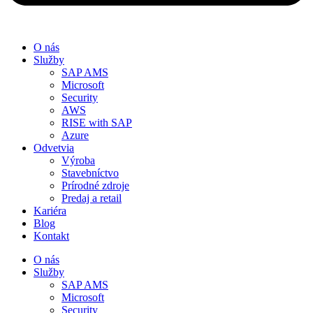
O nás
Služby
SAP AMS
Microsoft
Security
AWS
RISE with SAP
Azure
Odvetvia
Výroba
Stavebníctvo
Prírodné zdroje
Predaj a retail
Kariéra
Blog
Kontakt
O nás
Služby
SAP AMS
Microsoft
Security