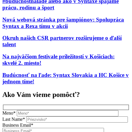
#buducnostnalade alebo ako v Syntaxe spájame
prácu, rodinu a šport
Nová webová stránka pre šampiónov: Spolupráca
Syntax a Rexa tímu v akcii
Okruh našich CSR partnerov rozširujeme o ďalší
talent
Na najväčšom festivale príležitostí v Košiciach:
skvelé 2. miesto!
Budúcnosť na ľade: Syntax Slovakia a HC Košice v
jednom tíme!
Ako Vám vieme pomôcť?
Meno*
Last Name*
Business Email*