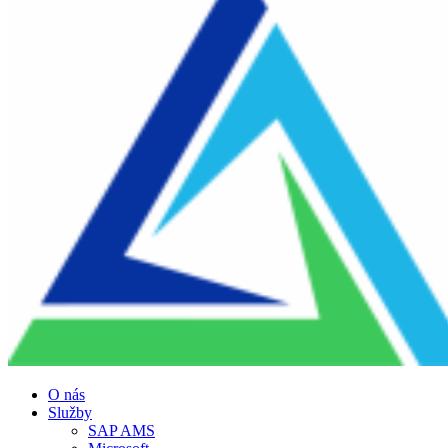
O nás
Služby
SAP AMS